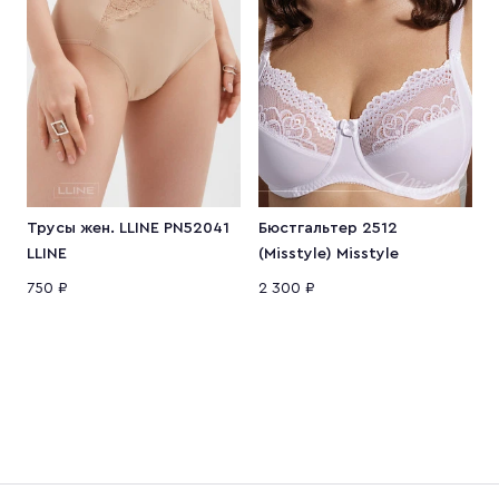
Трусы жен. LLINE PN52041
Бюстгальтер 2512
К
LLINE
(Misstyle) Misstyle
M
750 ₽
2 300 ₽
2