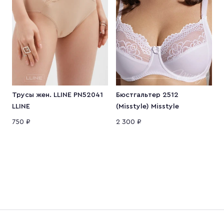
Трусы жен. LLINE PN52041
Бюстгальтер 2512
К
LLINE
(Misstyle) Misstyle
M
750 ₽
2 300 ₽
2